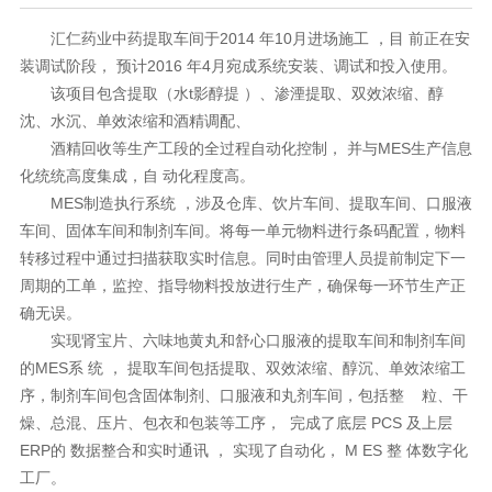
汇仁药业中药提取车间于2014 年10月进场施工 ，目 前正在安
装调试阶段， 预计2016 年4月宛成系统安装、调试和投入使用。
该项目包含提取（水t影醇提 ）、渗湮提取、双效浓缩、醇
沈、水沉、单效浓缩和酒精调配、
酒精回收等生产工段的全过程自动化控制， 并与MES生产信息
化统统高度集成，自 动化程度高。
MES制造执行系统 ，涉及仓库、饮片车间、提取车间、口服液
车间、固体车间和制剂车间。将每一单元物料进行条码配置，物料
转移过程中通过扫描获取实时信息。同时由管理人员提前制定下一
周期的工单，监控、指导物料投放进行生产，确保每一环节生产正
确无误。
实现肾宝片、六味地黄丸和舒心口服液的提取车间和制剂车间
的MES系 统 ， 提取车间包括提取、双效浓缩、醇沉、单效浓缩工
序，制剂车间包含固体制剂、口服液和丸剂车间，包括整 粒、干
燥、总混、压片、包衣和包装等工序， 完成了底层 PCS 及上层
ERP的 数据整合和实时通讯 ， 实现了自动化， M ES 整 体数字化
工厂。