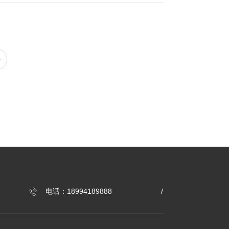
精回收塔以及若干储罐等设备的全工段自动化生产控
，采用三段式加热有效防止保沸和节省蒸汽能源，提
度低能力大、浓缩速度快能满足热敏性物料低温真空
实现固液分离，精准控制加醇量和沉淀计时，减少药
>
采用的自控系统具有标准的模块化编程，可按照不同
标准的TCP/IP数据通讯接口协议，具有良好的灵
有完善的多级权限管理机制，对不同级别用户划分不
可有效组织病毒和网络攻击。苏州浙远自动化工程技
多方位、一体化智能制药工程整体解决方案。业务范
电话：18994189888