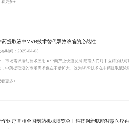
查看更多+
性旧有方案IoT边缘计算应用响应速度手动调节，反馈慢实时预测+动态
演，快速掌握关键技术点，实现关键技术点从“理论认知”转化为“肌肉记忆
人工判断开关策略异常自动分析+报警，远程调整联动响应运维人员根据
人的总结报告亮点纷呈：全是实打实的KPI！苏沪区凭借大客户项目拿下
效低下根据实际负荷自动调整频率，不需要运维人员来回跑动，自动联动
理了各方协同、新市场渗透等优化项，为后续市场深耕提供参考。聆听各
设好参数，能效比（EER）低自动检测室外环境温湿度情况，结合实际负荷
内卷环境中取得的成果表示认可，从技术深耕到市场突破，挑战与机遇同
制药企业洁净区的温湿度控制是一个多变量控制的对象，其中温度和湿度
全方位提升工作效率与质量。会议结束，公司组织了“勇夺太湖之巅”活动
式，可以避免超调导致洁净区温湿度波动剧烈，提高控制精度、响应速度
年拼搏的嘉奖，更寓意着我们正以更坚定的步伐，在自动化领域升级浪潮中
中药提取液中MVR技术替代双效浓缩的必然性
（换热器表面冷却）的方式来除湿，这种情况容易出现表冷阀开度过大，
隶属于山东新华医疗集团旗下中药装备板块，是专业从事智能制药工程服务的科技型企
布时间：2025-04-03
造成能源上的浪费。为了避免这种情况的发生，在控制逻辑上引入“分程控制
业。拥有国内顶尖的制药工程技术研发和工程实施团队，致力打造多方位、一体化
架”问题。上图中，横轴代表回风湿度负相关，纵轴表示调节阀开度，蓝色
EPC● 化学原料药智能
一、市场需求推动技术应用 ● 中药产业快速发展 随着人们对中医药的认
表示表冷阀从全开至全关的过程，b点至d点表示蒸汽阀从全关至全开的过
势，中药提取液的市场需求也在不断扩大。这为MVR技术在中药提取液浓
能和控制精度的平衡。4智能群控策略的应用通过BMS系统集成的传感器
颗粒、中药注射液等产品的市场需求增长迅速，对中药提取液的质量和产量
查看更多+
组、工艺设备等）”的运行工况与室外环境的温湿度状况，并基于数据分析
生产效率和产品质量。 ● 节能减排政策驱动 在国家节能减排政策的推动下，中药生产企业面临着越来越严格的能源消耗
塔、制冷泵等）的运行模式，以提升能效比(COP)。5人工智能的应用人
和环境保护要求。MVR技术作为一种高效的节能技术，能够帮助企业降低
据不仅用于模型的初始化和参数调整，还通过深度学习算法提供了对复杂
良好的发展前景。政府对采用节能技术的企业给予一定的政策支持和资金补
面，引入全局优化策略(穷举和特定启发式算法)可在一定程度上规避“局部
应用。 二、MVR蒸发与传统双效浓缩对比 ● 能耗实测对比 ● 多维度优缺点对比 设备 新型MVR蒸发 传统双效浓缩 能耗 与
数据训练的“灰箱模型”，结合优化算法深度挖掘节能潜力，使系统能效比(
传统蒸发相比，蒸发一吨水的能耗大约是它的1/6-1/5，运行成本大大降
新的精神，深耕制药领域，为客户提供高效、智能、可持续的楼宇与环境
的生蒸汽。 产品质量 MVR蒸发温度低，产品停留时间短，特别适合于热
新华医疗亮相全国制药机械博览会丨科技创新赋能智慧医疗
化进程，与合作伙伴共创可持续的美好未来。● 苏州浙远自动化工程技术有限公司： 苏州浙远自动化工
的有效成分，提高产品质量。 在浓缩过程中，由于温度较高，可能会导致