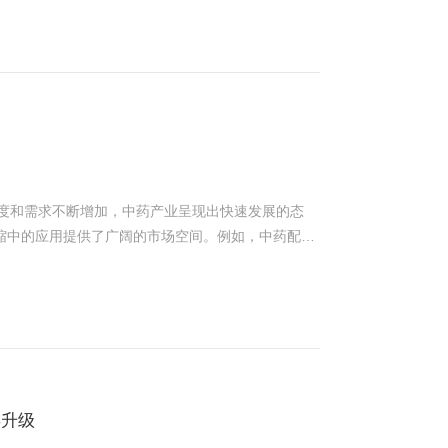
调节，自动反应运维负担需维护人员全场区来回巡查、
”，为服务客户筑牢根基。各片区汇报环节，片区负责
生产任务按经验去现场加减冷热源与空调机组参数，能
上半年冠军，京津蒙宁区实现新突破。同时，大家也梳
响应动态调节室外环境变化后，需要人工操作或者预
部门工作汇报后，总经理对上半年在激烈竞争的市场
后动态调整，能效比（EER）高_2串级控制的应用
在，下半年工作仍需以市场为中心，聚焦重点项目，
之间相关性强，动态特性差异大，采用串级控制的方
。这场融合团队协作与意志磨砺的活动，既是对上半
、抑制扰动。3分程控制的应用洁净空调通常采用表冷
续写新篇章。● 苏州浙远自动化工程技术有限公
为了让送风满足温度的要求又同时打开蒸汽阀加热，
”，在节能的同时，也克服了“过度季”容易“冷热打
智能制药工程整体解决方案。● 中药智能化
线表示冷水阀、红色线表示蒸汽阀。其中，a点至c点
化● 暖通空调智能化● 生物发酵智能化● 计算机化系统验证服务● 国家省部级各类课题设计与申报服务
可度和需求不断增加，中药产业呈现出快速发展的态
程，在调试过程中可以再优化调整，从而实现最大节
缩中的应用提供了广阔的市场空间。例如，中药配方
和数据采集设备，实时监测“负荷端（组合式空调机
提出了更高的要求，促使企业采用先进的MVR技术
和智能算法，优化“供给端”设备（螺杆机组、凉水
工智能大模型的训练高度依赖大量可靠的数据，这些数
能源消耗和减少废水排放，符合国家政策导向，具有
现实世界问题的深刻理解和准确预测。在优化算法方
贴，进一步促进了MVR技术在中药提取液浓缩中的
最优”问题，我提升求解精度:通过使用大量制冷机房
COP)逐步逼近理论最优水平。浙远自动化秉持专业创
低。 双效浓缩虽然比单效浓缩节能，但仍需要消耗大量
监测解决方案。未来，我们将继续推动绿色发展与智
敏性物料的蒸发浓缩，能够更好地保留中药提取液中
再升级
程技术有限公司隶属
部分热敏性成分的损失或变性，影响产品质量的稳定