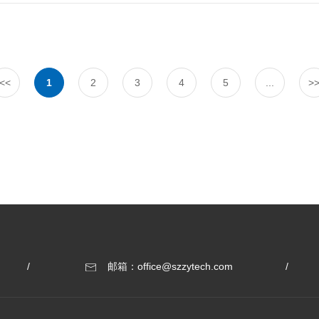
（篮提+多功能提取），9台浓缩器、15台沉淀罐、32台树脂柱、3套酒
制。实现中药提取全流程的自动化控制，包括多功能提取罐的工艺多样化
高药材提取率；双效浓缩器的采用负压加强制外循环的蒸发方式，蒸发温
浓缩，实现连续自动出膏全自动控制低温浓缩；沉淀罐采用低温冷冻沉降
<<
1
2
3
4
5
...
>
液的损耗、酒精精馏塔的连续补液持续蒸馏回收高纯度酒精等功能。项目
需求灵活组合，并根据用户需要和控制逻辑自行组合新的功能。开放式性提供
活性和可拓展性能满足不断提高的生产规模对测控能力的要求。安全性拥
同的操作权限，同时整个自控系统与企业的局域网和外网配置有防火墙，
 苏州浙远自动化工程技术有限公司隶属山东新华医疗集团旗下中药装备板块，是专业从事智能制药工程服务的科
技型企业。拥有国内顶尖的制药工程技术研发和工程实施团队，致力打造
● 中药智能化EPC● 化学原料药智能化● 暖通空调智能化● 生物发酵智能化● 食品饮料酿酒智能化● 计算机化系统验证服务
● 国家省部级各类课题设计与申报服务
邮箱：office@szzytech.com