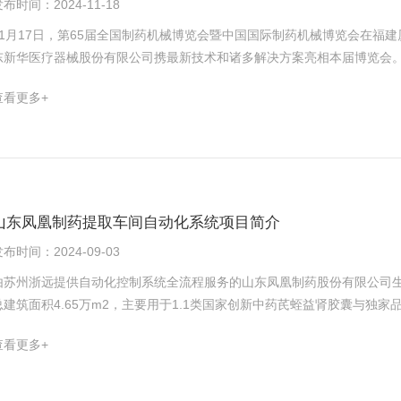
布时间：2024-11-18
山东新华医疗集团旗下中药装备板块，是专业从事智能制药工程服务的科
性和有效性。 设备维护与操作 MVR蒸发器采用高度集成的设计，降低了
施团队，致力打造多方位、一体化智能制药工程整体解决方案。● 中药智能化EPC● 化学原料药智能化● 暖通空调智能化● 生
内部，避免结垢和污染物的积累，保持设备的运行和产品质量。 设备结构
11月17日，第65届全国制药机械博览会暨中国国际制药机械博览会在福建
物发酵智能化● 计算机化系统验证服务● 国家省部级各类课题设计与申报
真空度等多个参数，且在运行过程中容易出现结垢等问题，增加了设备的维
东新华医疗器械股份有限公司携最新技术和诸多解决方案亮相本届博览会。
放，对环境友好，降低了二氧化碳等温室气体的排放，符合当前环保节能、
块、无菌保障及耗材、生物制药板块、中药制剂板块、固体制剂板块、动
查看更多+
产生大量的废热和蒸汽冷凝水，对环境造成一定负担，且资源利用率相对较
众多行业专家及客户的驻足参观，并给予了一致的高度评价。
行成本低、能耗少、产品质量高，从长期来看，能够为企业带来显著的经济
但随着能源成本的上升和产品质量要求的提高，其运行成本不断增加，经济
具有显著的能耗优势、产品质量优势、设备维护与操作优势、环保与可持续
双效浓缩工艺是中药提取液浓缩工艺发展的必然趋势。
山东凤凰制药提取车间自动化系统项目简介
布时间：2024-09-03
由苏州浙远提供自动化控制系统全流程服务的山东凤凰制药股份有限公司生物
总建筑面积4.65万m2，主要用于1.1类国家创新中药芪蛭益肾胶囊与独
珍颗粒等药品的生产。项目于2022年4月开始施工建设，于2023年10月
查看更多+
片剂24亿粒/年、中药颗粒剂3亿袋/年、化药片剂10亿片/年，可实现年销
规模化、专业化、低碳化、高端化开发，提升凤凰制药行业影响力与市场
间自动化控制系统采用先进的西门子PCS7分散式控制系统，此自动化控制系