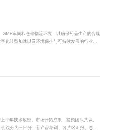
、GMP车间和仓储物流环境，以确保药品生产的合规
、数字化转型加速以及环境保护与可持续发展的行业趋
智能控制模型，开发了一套高效、精准、可持续的楼
大幅降低了能耗与运维成本，为企业的智能化升级和
持续升级，对GMP生产、洁净环境稳定性与数据溯
存及快速追溯环境数据的能力，以满足审计需求。3
造成的质量风险。4风险预警与主动维护增强实时报
本增效通过能耗优化、设备运行效率提升，降低生产成
合，推动生产全流程数字化、智能化，提升整体竞争
、网络设备、PLC、计算机等工具，将原本分散在生
现统一的数据采集、智能联动控制与集中控制管理，
用示例： ● 示例背景：类型制药
结上半年技术攻坚、市场开拓成果，凝聚团队共识、
机组、凉水塔等布置在公用工程大楼或动力站；被控单
。会议分为三部分，新产品培训、各片区汇报、总经
务波动大，昼夜温差大，冷热负荷波动频繁；_差异
新产品创新点和实用性，并通过现场互动问答与案例推