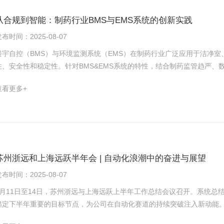
从合规到智能：制药行业BMS与EMS系统的创新实践
布时间：2025-08-07
楼宇自控（BMS）与环境监测系统（EMS）在制药行业广泛应用于洁净室
性、安全性和稳定性。针对BMS&EMS系统的特性，结合制药监管趋严
势，浙远自动化依托前沿技术发展与丰富的制药行业经验，构建并优化了
查看更多+
宇与环境监测解决方案。该方案不仅提升了环境控制的精度与稳定性，还
绿色生产提供了有力支撑。控制系统的核心驱动力1合规要求趋严政策法规
源提出更高标准。2数据完整性与可追溯性要求系统具备实时记录、长期保
智能化精准控制系统需实现精准环境调控，自动化程度高，减少人为因素
警、趋势分析与故障预测能力，降低设备故障率和非计划停产风险。5降
本，实现节能减排。6数字化转型与企业信息化平台（ERP、MES等）融
苏州浙远和上海远跃半年会 | 自动化浪潮中的奋进与展望
力。策略探讨1基于IoT的边缘计算应用使用物联网技术，利用各种传感器
布时间：2025-08-07
产大楼、制冷站等不同位置的空调自控系统、冷机群控系统集合汇总，实
不仅提升了系统响应效率，也为节能优化、故障预警和数字化运维提供了坚实基础。以下为应
7月11日至14日，苏州浙远与上海远跃上半年工作总结会议召开。系统总
生产大楼面积约3.27万㎡，5层；洁净空调数量26台机组；供给源螺杆
锚定下半年重要的目标节点，为公司在自动化赛道的持续突破注入新动能
元冷水机组、风机盘管、制冷泵、空调箱（AHU）等；工况洁净区生产任
理总结。产品培训采用“创新理论+场景化实操”模式。技术骨干深度解析