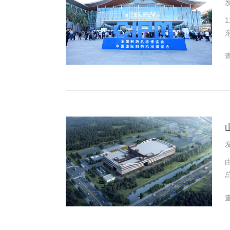
发
实
发