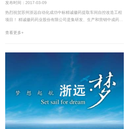
发布时间：2017-03-09
热烈祝贺苏州浙远自动化成功中标精诚徽药提取车间自控改造工程
项目！ 精诚徽药药业股份有限公司是集研发、生产和营销中成药、
保健品、配方颗粒，中医馆连锁经营，中药材种植，智能医疗平台
查看更多+
为一体的综合性现代制药企业。其拥有脑力静、枣参合剂、参苓蛤
蚧合剂、六味地黄口服液等独家品种，率先通过国家药品GMP认
证、中药饮片GMP认证等质量体系认证。 此次工程项目主要针对
老车间自动化技术改造，改造项目受空间、设备和公用系统多方面
影响，施工难度和施工周期都比新建车间更为苛刻。 浙远自动化中
标该项目显示国内一流药企对苏州浙远专业实力的认可，感谢为此
次项目付出努力的销售及技术团队！