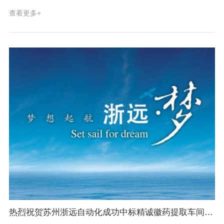
多竞争对手成功中标兰州佛慈药业提取自动化项目！ 兰州佛慈制药
查看更多+
股份有限公司是一家具有近百年制药历史的市属国有控股上市公司
和“中华老字号”企业。 本次新建项目控制点数接近一万点，为浙远
成立以来金额最大的单体自控项目！浙远自动化中标该项目显示国
内一流药企对苏州浙远专业实力的认可。 感谢为此项目做出突出贡
献的商务负责人刘崇亮，技术负责人侯建雄，也特别感谢为此项目
默默付出的团队英雄们！在此向他们致以最崇高的敬意！
热烈祝贺苏州浙远自动化成功中标精诚徽药提取车间自控改造工程项