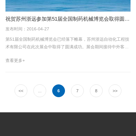
祝贺苏州浙远参加第51届全国制药机械博览会取得圆满成功
发布时间：2016-04-27
第51届全国制药机械博览会已经落下帷幕，苏州浙远自动化工程技
术有限公司在此次展会中取得了圆满成功。展会期间接待中外客户
近百人，接待人员以良好的精神面貌面对每一位客户，树立了公司
查看更多+
的精神风貌。通过与客户接触，有不少客户当场确立合作意向，还
有很多老客户前来咨询公司新技术。此次展会对公司的品牌进行了
很好的推广。 一个公司想要健康有序的运营下去是需要全体员工的
一致努力与互帮互助。 此次展会的圆满成功来自于苏州浙远全体员
<<
...
6
7
8
>>
工的共同努力，相信在下次展会中我们会取得更好的成绩!