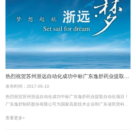
热烈祝贺苏州浙远自动化成功中标广东逸舒药业提取自动化项目！
发布时间：2017-05-10
热烈祝贺苏州浙远自动化成功中标广东逸舒药业提取自动化项目！
广东逸舒制药股份有限公司为国家高新技术企业和广东省民营科技
企业，公司致力于科技创新和新产品的开发，并于2015年11月份被
查看更多+
认定“广东省工程技术研究中心”，“逸舒”商标为广东省著名商标。
在国内中药企业生产自动化和信息化越来越普及的现况下，广东逸
舒药业紧跟形势，经充分调研最终选择浙远自动化承担其新建生产