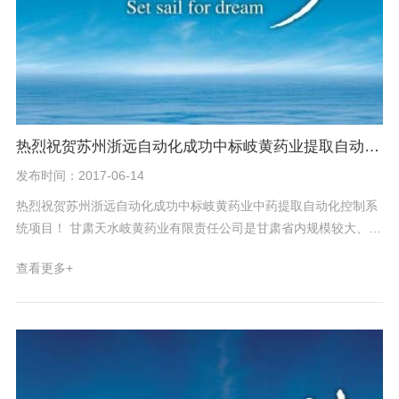
热烈祝贺苏州浙远自动化成功中标岐黄药业提取自动化控制系统项目
发布时间：2017-06-14
热烈祝贺苏州浙远自动化成功中标岐黄药业中药提取自动化控制系
统项目！ 甘肃天水岐黄药业有限责任公司是甘肃省内规模较大、品
种较全，剂型最为合理的、集“产、学”一体化的综合性制药企业。
查看更多+
公司已形成以生产“中药口服液为主体，中药浓缩丸和中成药出口为
两翼”的名优中成药产品体系。 浙远自动化中标该项目显示国内一
流药企对苏州浙远专业实力的认可，感谢为此次项目付出努力的销
售及技术团队！