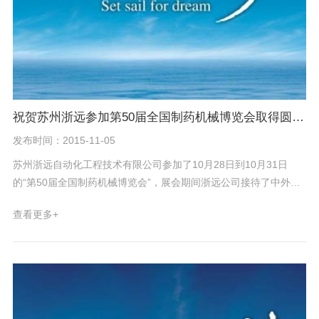
祝贺苏州浙远参加第50届全国制药机械博览会取得圆满成功
发布时间：2015-11-05
苏州浙远自动化工程技术有限公司参加了10月28日到10月31日
的“第50届全国制药机械博览会”，展会期间浙远公司接待了中外观
众数百人，有的还当场确立合作意向，不少客户关切询问，还有很
查看更多+
多老客户前来咨询公司新技术。我们在如此短短的时间取得的成绩
还是值得肯定的，我们这次展会的传播与影响为我们积累了很多潜
在的客户。通过与客户接触，大家积累了更加丰富的经验，对以后
的工作环节、流程的熟悉都有了更进一步的了解，浙远的集体荣誉
也在这次展会中得到了淋漓尽致的发挥和体现。在这里还要感谢新
老客户的大力支持，愿我们携手合作，在这个中药自控行业中走的