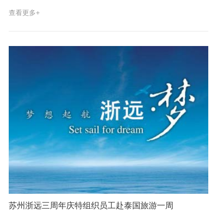
研讨会主要议题包括：新华医疗的发展、信息化的整体解决方案、
查看更多+
中药自动化整体解决方案、以及和正在使用信息化的用户分享经验
与收获。 本次研讨会会期三天，既有新华医疗、苏州浙远等单位的
经营管理经验交流，更有专家学者，制药界业内人士和协会官员参
与讨论，形式新颖活泼，内容切中要害，办法务实向上。会议提出
了市场联合，资源整合，资本配合的合作发展思路，本次会议对制
药过程信息化的发展将是一次有力的推动。 我们坚信“2014制药过
程自动化、信息化研讨会”将让您全面了解行业信息化的发展状况以
及未来发展方向。
苏州浙远三周年庆特组织员工赴泰国旅游一周