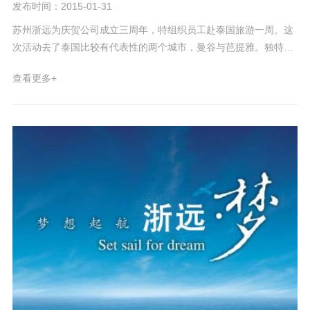
发布时间：2015-01-31
苏州浙远为庆贺公司成立三周年，特组织员工赴泰国旅游一周。这
次活动去了泰国比较有代表性的两个城市，曼谷与芭提雅。独特的
异域风情与特色文化都让大家大开眼界。曼谷的大皇宫与博物馆有
查看更多+
着悠久的历史和灿烂文化，气势雄伟，金碧辉煌。它别具匠心的设
计与选料、巧夺天工的绘画与雕刻，无不显示泰国先祖们的聪明与
智慧，在视觉感光上带来了极大的享受。