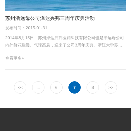
苏州浙远母公司泽达兴邦三周年庆典活动
发布时间：2015-01-31
2014年8月15日，苏州泽达兴邦医药科技有限公司也是浙远母公司
内外鲜花烂漫、气球高悬，迎来了公司3周年庆典。浙江大学苏州
工业技术研究院领导、国家级名老中医王长根先生、浙江大学现代
查看更多+
中药研究所所长、各界企业代表及全体泽达兴邦同仁共近150人参
加了此次庆典，共同分享了3周年喜悦与精彩。 公司还为大家安排
了闲暇惬意的下午茶时光，新鲜水果采摘、河间垂钓、荷塘美景
等。晚间答谢宴上令人兴奋不已莫过于抽奖环节，公司为答谢各位
<<
...
6
7
8
>>
领导和员工们的辛勤付出准备了非常丰厚的奖品，有利于强身健体
的自行车、寓教于乐的IPAD mini、记录美好生活的单反、IPHONE
5s手机等。 虽然三周年庆典已经结束，但泽达兴邦前进的脚步不会
停止，奋进拼博的精神不会停歇，我们在中药现代化的道路上将再
接再厉，飞得更高。