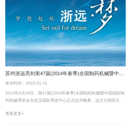
更远。今天我们播下了种，相信明天一定会有收获！
苏州浙远亮剑第47届(2014年春季)全国制药机械暨中国国际制药机械
发布时间：2015-01-31
2014年4月24日，第47届(2014年春季)全国制药机械暨中国国际制
药机械博览会在武汉国际博览中心正式拉开帷幕，这次为期四天的
制药机械盛会汇集了来自30多个国家的近1500家制药机械企业参
查看更多+
展。苏州浙远携公司主打产品中药生产过程自动控制系统，及中药
生产信息管理系统和在线质量检测系统等参加此次展会。 展览会上
有许多新老客户到浙远展台前参观、咨询，对我公司的产品给予肯