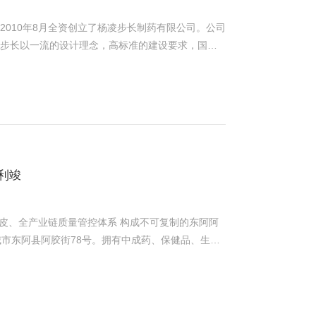
 2010年8月全资创立了杨凌步长制药有限公司。公司
凌步长以一流的设计理念，高标准的建设要求，国际
中药提取车间为步长集团首个全自动化生产车间，控
生产线。通过对这22条生产线的自动化控制，准确测量
效率，节约人力成本，节能降耗，提高产品质量，展
程度较高。自2017年5月进场开工，现场人员没
产自动化，并试生产全部结束，涉及到的计算机验证
利完成对酒精库自控、能源管理、出渣车自控、带干
保证我方撤离项目后，车间操作员工可以熟练的完成
利竣
皮、全产业链质量管控体系 构成不可复制的东阿阿
城市东阿县阿胶街78号。拥有中成药、保健品、生物
提取车间系统整
部分的安装及调试均已完成，涉及整体的工艺及计算机
，对单个子系统进行系统整合。工作范围涵盖阿胶提