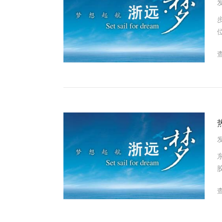
发
发
药
取一