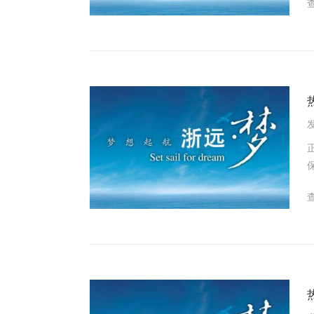
整性和质
发
正大参麦好人