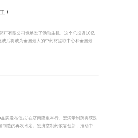
开工！
药厂有限公司也焕发了勃勃生机。这个总投资10亿
建成后将成为全国最大的中药材提取中心和全国最大
达到50万吨。主要生产中成药、中药饮片、民族药
周密的规划，对工程实施的每个节点做出了细致的安
出了药业为先导，药企为主体，药商为支撑，产业园为
国内一流企业，浙远自动化的医药产业也结出累累硕
地区浙远承建的兰州佛慈提取车间自动化项目后的又
心、有信心将太极项目打造成中药制药技术高端化、
健康做出贡献！
P50品牌发布仪式”在济南隆重举行。宏济堂制药再获殊
高质量制造的再次肯定。宏济堂制药依靠创新，推动中国
化的控制系统，助力中药智能制造，提升产品数据完