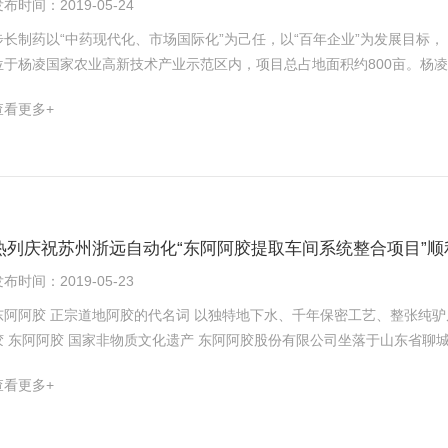
布时间：2019-05-24
步长制药以“中药现代化、市场国际化”为己任，以“百年企业”为发展目标，
位于杨凌国家农业高新技术产业示范区内，项目总占地面积约800亩。杨
国内先进的生产设备、检验仪器，致力打造步长制药生产旗舰。杨凌步长
查看更多+
制点数逾2000个。该项目6台醇提，12台水提，4台渗漉提取，共22条
和控制生产过程参数，实现生产全自动化，从而提高生产管理水平及生产
现企业的现代化生产模式。杨凌步长项目施工单位较多，工作量大，工艺复杂
有一丝的松懈，在经过不懈的努力，克服种种苦难，于2019年5月实现生
也已完成，并达到GMP验证标准。也感谢兄弟单位的积极配合，让我方顺
机自控、喷塔自控的通讯工作。现已达到验收标准，项目已完成验收。为
热列庆祝苏州浙远自动化“东阿阿胶提取车间系统整合项目”顺
生产操作，我方对车间员工进行严格的培训，并全程摄像留作记录。
布时间：2019-05-23
东阿阿胶 正宗道地阿胶的代名词 以独特地下水、千年保密工艺、整张纯驴
胶 东阿阿胶 国家非物质文化遗产 东阿阿胶股份有限公司坐落于山东省聊
等产业门类，系全国最大的阿胶系列产品生产企业，产品远销欧美及东南亚各国。 东阿阿胶股份有限公司“
查看更多+
合项目”于2018年7月份进行施工，经过现场人员不懈的努力，目前增加
验证均已完成，现已竣工验收。该项目增加提取及沉淀工艺的自动化流程
、二车间，项目工作量大、复杂程度高！ “提取车间系统整合项目”其系统的统一化，操作更方便而且加有利于生产，实时