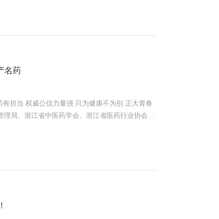
了制药生产自动化。此次宏济堂阿胶生产自动化在业
供了规范性的模板！向浙远人专业的技术和严谨的工
产名药
医药管理局、浙江省中医药学会、浙江省医药行业协会等
产名药”。 正大青春药业有限公司生产的参麦注射液和
导莅临正大青春宝项目部参观指导！ 正大青春宝（德
018年12月圆满完成项目一期建设，将形成颗粒剂5
经完成养胃颗粒、抗衰老片多批次生产。在《中国制造
化控制系统引进了我司先进的制备工艺和智能化自控设
化、自动化、智能化于一体的现代化一流中药提取制
离不开浙远每个人的辛勤付出。打造精品工程，承建
！
动力之源，也是浙远公司的不懈追求！