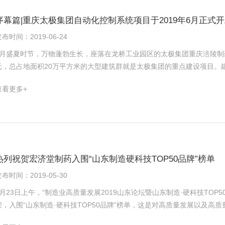
序幕篇|重庆太极集团自动化控制系统项目于2019年6月正式
布时间：2019-06-24
6月盛夏时节，万物蓬勃生长，座落在龙桥工业园区的太极集团重庆涪陵制
元，总占地面积20万平方米的大型建筑群就是太极集团的重点建设项目。
的中成药委托生产基地，年中药材提取能力达10万吨，年处理中药材能力
查看更多+
、健康食品，年产值100亿元，实现利税10亿元。 重庆太极集团自动化控制系统项目开工前夕，浙远自动化董事长刘雪松在
太极高层的陪同下亲临项目现场实地考察，对即将实施工程的进度进行了
，致力于使太极项目成为龙桥工业园区的标杆！ 合抱之木，生于毫末；百丈之台，起于垒土； 千里之行，始于足下。 自
2012年进入中药自动化领域，浙远行稳致远，结合健康中国战略，打造
依托的大健康产业格局，如今浙远已经成为著名品牌，浙远自动化已成为
果。重庆太极集团自动化控制系统项目自控点数超过10000点，是继西北
热列祝贺宏济堂制药入围“山东制造硬科技TOP50品牌”榜单
一个千万级项目！浙远凭借精湛的工程团队、优秀的技术深化团队，有决
布时间：2019-05-30
智能化、品牌化、成套化产品的典范！为西南片区的医药事业和人民身体
5月23日上午，“制造业高质量发展2019山东论坛暨山东制造·硬科技TO
荣，入围“山东制造·硬科技TOP50品牌”榜单，这是对高质量发展以及
制造向中国创造转变。自动化的检测装备，信息化的生产流程，全程可视