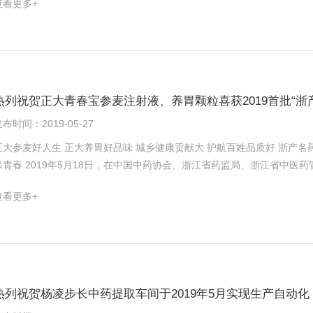
查看更多+
量安全性。 济南宏济堂“阿胶二厂自动化项目”采用了浙远公司全自动控制系统，通过温度、压力、双向转速的精确控
制实现了旋转蒸发仪、提沫锅、砂虑罐、均质罐的全自动控制，从而实现
界是首例，更是阿胶厂自动化生产的创举，为阿胶厂自动化项目的实施提
作态度致敬！
热列祝贺正大青春宝参麦注射液、养胃颗粒喜获2019首批“浙
布时间：2019-05-27
生 正大养胃好品味 城乡健康贡献大 护航百姓品质好 浙产名药有担当 权威公信力量强 只为健康不为别 正大青春
保青春 2019年5月18日，在中国中药协会、浙江省药监局、浙江省中
中药权威部门负责人及众多媒体的见证下，浙江省正式公布2019首批“浙
查看更多+
养胃颗粒喜获殊荣。 此前，2019年5月15日浙江省公信院各位专家、领
清）药业有限公司是正大青春宝的全资子公司，2017年2月开工建设，于2
亿袋、单方颗粒4亿袋、片剂20亿片、胶囊剂8亿粒的生产能力。目前已
2025》战略的引领下，正大青春宝（德清）药业有限公司中药提取自动
备，浙远人以建设精品工程为信念，不畏艰辛，为甲方建设了一套集信息
造基地！ 整个系统设计的合理性、技术的可靠性、施工安装的规范性，都
热列祝贺杨凌步长中药提取车间于2019年5月实现生产自动化
国内先进的中药提取自动化项目，是浙远每位员工砥砺前行、大胆创新的