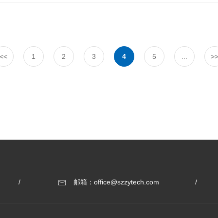
的界面切换等均彰显了浙远自动化的高效行动和丰富的自动化经验。 整个
领先水平。控制系统实时监测系统内各种参数及设备运行状态，对控制回
统可提高产品的产量、质量、稳定性，节约能源；同时降低人工干预，减
生产成本。 在此对为此项目辛勤付出的全体人员致以最崇高的敬意！
<<
1
2
3
4
5
...
>
邮箱：office@szzytech.com