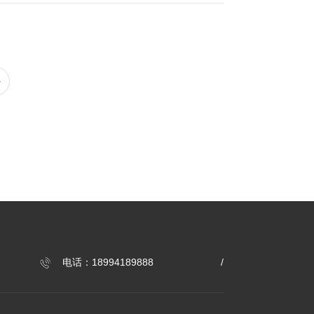
系统设计合理，技术先进可靠，可达到国内中药行业
路进行自动控制，使设备协调、稳定地运行。控制系
少操作人员，简化操作人员的培训、上岗周期，节约
>
电话：18994189888