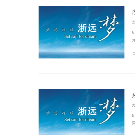
发
品
排
发