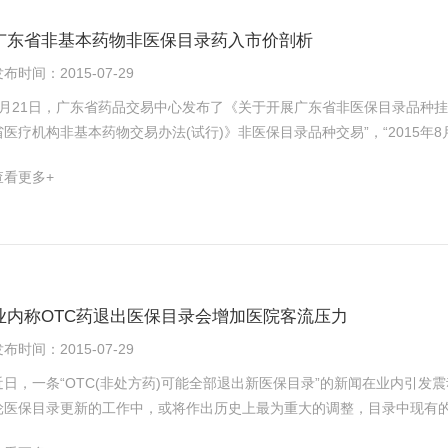
广东省非基本药物非医保目录药入市价剖析
布时间：2015-07-29
7月21日，广东省药品交易中心发布了《关于开展广东省非医保目录品种
省医疗机构非基本药物交易办法(试行)》非医保目录品种交易”，“2015年
工作，所有非医保目录品种须经省第三方药品电子交易平台议价采购”。 这意味着广东省药品交易中心随着基药、非基药医
查看更多+
保产品和非基药非医保产品交易的相继启动，原阳光采购平台和广东省药品交易中心
——2010年后上市的非医保新药入市价 按2013年发布的《广东省医疗机构非基本药物交易办法(试行)》，“非医保目录品
种由医疗机构自行遴选品规和生产企业，在入市价之下由交易双方通过交
主管部门会同有关部门另行制定”。交易议价的管理细则则需要参考广东省
014年2月12日联合发布的《关于印发广东省医疗机构药品交易办法相关配套文件的通知》。 有关数
新药对应通用名，目前非医保挂网的目录ID分组共342个分组，其中106个分组暂无入市价。 
业内称OTC药退出医保目录会增加医院客流压力
他滨50mg，正大天晴3.1类首家上市但入市价最低。 正大天晴是2012年首家上市，山东新时代药业有限公司、江苏奥赛康药
布时间：2015-07-29
业股份有限公司、江苏豪森药业股份有限公司和齐鲁制药(海南)有限公司
子交易平台规则，无全国各省中标价，取同规格入市价均值，注射用地西
近日，一条“OTC(非处方药)可能全部退出新医保目录”的新闻在业内引发
上市的入市价比首仿还要高。 类似的情形还有盐酸帕洛诺司琼注射液5ml：0.25mg。该品种首家是2008年上市的是齐鲁
轮医保目录更新的工作中，或将作出历史上最为重大的调整，目录中现有的
药业，但是入市价排名倒数第三。同年第二家上市的正大天晴入市价是最高
体退出进度未有统一意见，但可以确定的是“新医保目录不会增补新的OTC