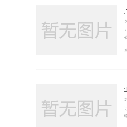
发
购
价格
2
的
西
发
仿制