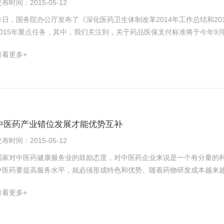
布时间：2015-05-12
日。 儿童专属的注射剂方面，基药和非基药医保产品无一产品的价格在20元/支以上。这是由于广东基药和非基药医保
能。基本医保制度和医保目录的制定是为了保证提供基本医疗服务，OTC
全性问题。如此一来，不仅患者折腾，本来花几块钱就能自我药疗的微小
中儿童专属的注射剂只有天津金耀的小儿复方氨基酸注射液(18AA-Ⅰ)。
现在主要的问题是部分OTC药品价格偏高的问题，需要新的机制去管控。
少几百元的医药费、检验费，还不包括路费成本和请假扣款，也严重影响
昨日，国务院办公厅发布了《深化医药卫生体制改革2014年工作总结和2
江苏恒瑞小儿电解质补给注射液(250ml：9.375g：0.5625g)。
者“感冒也去医院”，看病只会更难。北京鼎臣医药管理咨询中心负责人史立
医疗费用与国家医保费用支出。对非专业人群而言，店内药师增加病症和
2015年重点任务，其中，我们关注到，关于药品医保支付标准将于今年9
保定点药房买药的消费者，为了省钱会涌向医院看门诊，反而为医院增加了
药安全。由此联想到互联网处方药解禁后的销售问题，究竟有多少处方能
价成为管控药品价格重要力量，目前招标已经明确，但是医保支付价却一
查看更多+
英文全称是Over The Counter，中文名叫非处方药，它是消费者可
得，又受困于医保接轨未实现，同时物流配送成本大大增加，运营成本居
是将中标价等同于医保支付价，医改明星三明将最低中标价作为医保支付
民来说，平日可能接触最多的药品就是非处方药，从药店买的感冒药、镇痛
存遭遇严重挑战，比传统药店费用支出更大，销量更有限，只能愈发压力
从国务院发布的政策来看，“研究完善深化医保支付方式改革的政策措施。
启动下一轮基本医疗保险药品目录调整工作，但从各方反应可以看出，医
入获得基本人群后即静悄悄地提价，所谓低价只是噱头和一时的烟火。阿
程序、依据、办法等规则，可见出台医保支付将是医保支付价制定的规则
医药行业都是风向标。但对老百姓来说，OTC药是否退出医保目录，带来
何简化消费者购买基药和常用药零售药店流程，放开处方限制，指导和协
的医保支付价，或者起码在目前的阶段，很大的可能是由各省依据制定的
用的是个人账户，去医院看病才用到统筹账户。老百姓最关心的是，无论
控费压力和医院就诊压力，解决医药企业、商业以及零售药店生存压力一
测，之所以开始不统一各省的医保支付价，其原因可能是因为各省经济发
花冤枉钱，别把医保卡里的钱不当钱，这才是最关键的。
相同，有的有富余，有的面临穿底，有的已经出现了巨额赤字。虽然，从
中医药产业错位发展才能优势互补
但是由于医保资金池子存在差异，医保支付价在各省可能也存在差异。这
布时间：2015-05-12
择，对于医保资金相对充裕的市场，其医保支付价价格相对较高，这些将成
保资金紧张、甚至出现赤字的省份，医保支付价未来前景不容乐观，愿意
国家对中医药健康服务业的鼓励态度，对中医药企业来说是一个有分量的
场。由于医药市场将会出现分化，意味着不同类型药企市场将进一步细化
中医药要提高服务水平，就必须形成特色和优势。随着药物研发成本越来
时代，尤其是普药，争夺将会更加激烈。不过，从长远来看，随着招标数
世界上对健康管理的认知正在从以病为中心向以人为中心的全过程健康管
查看更多+
会是全国统一，支付价格会是取一个中位价，还是就低价?唯一确定的就
药发展创造了良好外部环境和条件。中医药行业和企业需要考虑的应该是
比较惨烈的状况。下面是国务院发布的2015年8项重点工作任务列表以及
做到精准、安全、有效。药材生产依托标准化基地，制造环节向绿色制造
公立医院改革。破除以药补医机制，推动建立科学补偿机制，进一步理顺
中已经实现的。但中医药产业发展还需要要利用先进的仪器设备和大数据