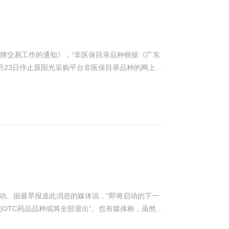
挂牌交易工作的通知》，“非医保目录品种根据《广东
8月23日停止原阳光采购平台非医保目录品种的网上采
之间的过渡已初步完成。 焦点1：首仿药
易平台议价，实行网上交易。具体议价细则由省卫生
卫生计生委、广东省物价局和广东省食品药品监管局
据显示，2010年以后上市
其中，值得关注的是注射用地
都是在正大天晴之后上市。根据广东省第三方药品电
他滨只有原研药和首仿药有入市价，第二家、第三家
震动。据最早报道此消息的媒体说，“即将启动的下一
OTC药品品种或将全部退出”。也有媒体称，虽然具
的，同年3家上市的上海华源药业(宁夏)沙赛制药有
药品种进入”。不过，7月24日，人力资源和社会保障