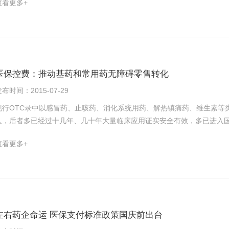
查看更多+
限公司入市价第二高，但是北大医药股份有限公司、江苏奥赛康药业股份
部新闻发言人李忠在新闻发布会上回应称，这一消息并不属实。“下一轮基
是2013～2014年上市的，凭借着“无全国各省中标价，取同规格入市价均值”，价
关业务部门也没有就OTC药品的问题接受任何媒体采访，也没有在任何场
25mg，豪森首仿上市凭借着“无全国各省中标价，取同规格入市价均值”价
于“OTC该不该退出医保目录”的讨论仍在发酵。◆正方 OTC退出为医保基金
盐酸奥洛他定片5mg等。如果此前国内只有首仿上市且有入市价，第二家
品，其中属于OTC市场属性的产品共有556个品种药品，涉及化学药品20
苏豪森的注射用比伐芦定0.25g 焦点2：儿科药扶持——儿科产品基药、非基药医保和非基药非医保分析 适应症可以供儿
调整，或是为了缓解医保资金池紧张。根据《2014年度人力资源和社会保
童用的药物，基药目录ID分组共127组，2014年平台竞价交易额为5.83亿元，
保险基金总收入9687亿元，支出8134亿元，分别比上年增长17.4%和1
医保控费：推动基药和常用药无障碍零售转化
亿元。非基药医保ID分组共329组，2015年(截至2015年6月)平台竞价交易额
卫生事业发展报告2014》预测，2017年城镇职工基本医疗保险基金将出
布时间：2015-07-29
涉及的竞价交易额，是指医疗机构报量后，药企根据报量最终竞价，最终
结余亏空7353亿元的严重赤字。医保基金正面临越来越大的支付压力，多省
签约最终成功签约的交易额，也不是医疗机构实际采购的交易额。由于2015
线。从这个角度来说，OTC退出医保目录，有助于减轻医保基金的压力。
现行OTC录中以感冒药、止咳药、消化系统用药、解热镇痛药、维生素等
台竞价交易额数据仅纳入基药医保药物。 2014年仅供儿童用药物中，平台竞价交易额排名第一的是天津金耀的小儿复方氨
出位置。有观点认为，将非处方药品退出医保目录，并非国内医保制度的
入，后者多已经过十几年、几十年大量临床应用证实安全有效，多已进入
基酸注射液(18AA-Ⅰ)，第二是国药控股深圳中药的小儿清热止咳口服液
中，例如美国也曾对医保购买OTC药品有诸多限制，2011年奥巴马的《
零售药店的热销产品。但国家先前《关于加强零售药店抗菌药物销售监管
查看更多+
口服液，第四是天圣制药小儿肺咳颗粒，第五是广州一品红的益气健脾口服液。 非基药医保药物参与平台交易后，
费账户”和“健康储蓄账户”购买OTC药品，这瞬间引发了对于医保自由购买
的各种抗菌药物在所有零售药店必须凭执业医师处方销售，却使众多上述
名有所改变，排名第一的是扬子江的蓝芩口服液，排名第二的是默沙东的
购买OTC的权利，但传统医保账户却只允许消费处方药。◆反方 不可能让
行大病去大医院、小病去社区的医院分级诊疗制度以外，也需有效普及常
，排名第四是济川药业的小儿豉翘清热颗粒，第五的是天圣制药小儿肺咳颗粒。 儿童药口服液10ml入市价超过5
需要审慎评估。分析认为，医保目录中的OTC药品，虽然增加了一定的开
购买常用药品，减缓医院就诊压力。以我们这些专业医药人群来说，一些
个厂家。若计算日服用价格，扬子江药业的蓝芩口服液用法用量为一次20毫升(
负担，同样是对处方药过度消费的遏制。以世界最大药品市场美国来看，20
必须凭医生处方零售药店才能售药，则意味着只能将人们为买药赶进医院
/日。类似功效的小儿双金清热口服液每次10～20毫升，一日3次，日服用价格为17.1元～
医生治疗之前使用非处方药自我药疗，而约90%受访的医生和药师同样建
构也基本没有可能处方外流，住院时医药费用结清才能出院，患者没有机会
产品的入市价超过5元/包。槐杞黄颗粒儿童1～3周岁一次半袋，一日2次，3
消费1美元，可为美国医疗保健体系节省6到7美元。医保入不敷出，究竟是
有体力和心情再折腾一圈出去买药，医院也很少能开这样的基础用药。去
左右药企命运 医保支付标准政策国庆前出台
元/日。小儿感冒舒颗粒1～3岁每次1/2袋，一日4次;4～7岁每次1袋，一日3
导致了无底洞，需有更现实的数据佐证。东南大学医保研究所所长张晓在接
必有你要开的药。一些长期用药患者每次遇到不同的医生，不同的用药习