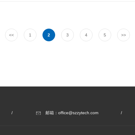
疗卫生行业特点的薪酬制度，优化医疗卫生资源结构布局，加快建立完善
形式和语言表达出来，用于病前检查、环境对健康影响分析、情绪影响分
全民医保体系。完善筹资机制和管理服务，全面实施城乡居民大病保险制
普遍认可并推行的健康服务模式，可以有效降低医疗成本，提高人的健康
革，大力发展商业健康保险。三是大力发展社会办医。进一步完善社会办
恰是各个医疗机构的定位和特色不突出，如果社区医疗机构、康复机构能
品供应保障机制。落实公立医院药品集中采购办法，深化药品生产流通领
提高医疗资源的利用效率、提升整体医疗服务能力将是很大推动。
送，完善创新药和医疗器械评审制度等。五是完善分级诊疗体系。提升基
<<
1
2
3
4
5
>>
是深化基层医疗卫生机构综合改革。调动基层积极性，加强乡村医生队伍
推进各项配套改革。推进卫生信息化建设，加强卫生人才队伍建设，健全
邮箱：office@szzytech.com