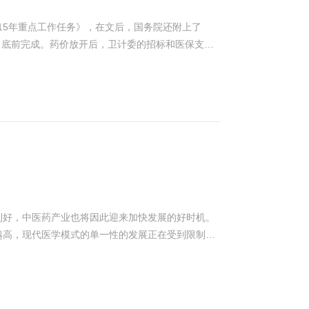
药品作为服务于基本医疗的产品，不可能都退出来。
病症，必须花半天、一天的时间去医院一游，花上至
广东省药品交易中心入市价高于20元以上的注射剂只有
有网友则表示，将OTC清退出医保目录，是在逼患
这部分基础用药的销量和生存，加重就医负担及民众
015年重点工作任务》，在文后，国务院还附上了
臣也认为，OTC药品不能报销，原本可以自己在医
用药复核及用法用量提示，也可进一步强化和确保用
月底前完成。药价放开后，卫计委的招标和医保支付
客流压力。◆记者点评 降低医疗费用才是王道OTC
够外流，患者即使有购药需求，如果既受困于处方获
直笼罩着神秘面纱，各地目前只是在试点阶段，安徽
不经过医生处方，直接从药房或药店购买的药品。对普通市
高不下，其钱途能否似锦?医院实行零差率后，药店生
价，重庆则使按照药品质量层次有不同医保支付价。
药、胃药大抵标有OTC标志。尽管官方辟谣称尚未
山大。互联网没有免费的长期午餐，各类专车猛砸投
”在具体规划上，要求出台药品医保支付标准制订的
保目录调整受到极大的关注，一点风吹草动，对整个
里已经务实地停止挑战医院处方外流，回归理性。如
。这是否意味着，未来医保支付价将不会是全国统一
的影响可能没那么直接。在药店刷医保卡买药，通常
助消费者进行有效而科学的自我药疗，对于化解医保
程序、依据、办法等出台自己的医保支付价。我们猜
是谁进入医保目录，能否把医疗费用降下来，能否少
举多得，意义重大。
展并不平衡，各地医保资金的资金池充裕与否也并不
药价的角度来讲，同样一个药品应该是同一个价格，
对于药企来说，未来，可能面对的是不同的市场选
为原研药、优质仿制药角逐的重点市场;另外一些医
接受此低价格的仿制药公司的可以着重关注这些市
利好，中医药产业也将因此迎来加快发展的好时机。
，对一些药企来所意味着缩小，未来药企将进入战国
越高，现代医学模式的单一性的发展正在受到限制，
据和国家药招平台对接、信息的共享，医保支付价应
理转型，这与中医整体辨证论治的思想一致，为中医
是不会取高价，比较理想的是取中位价，而取低价将会
怎样利用现代科技手段把传统医学的优势表达出来，
7个方面医改重点。7个方面医改重点：一是全面深化
转型，配送过程利用现代化物流……这都是产业发展
医疗服务价格，深化编制人事制度改革，建立符合医
分析手段，将望、闻、问、切的诊疗方式用数字化的