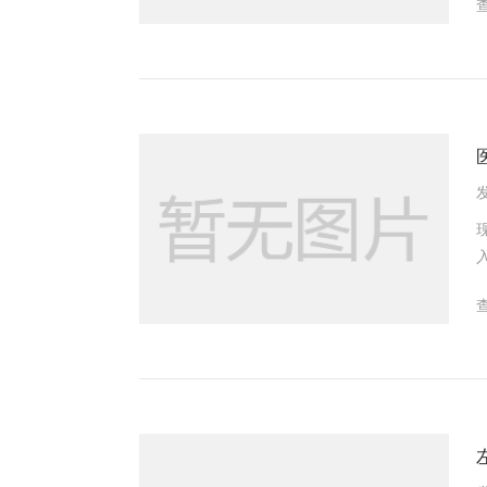
如江
发
的平
咳
液
元