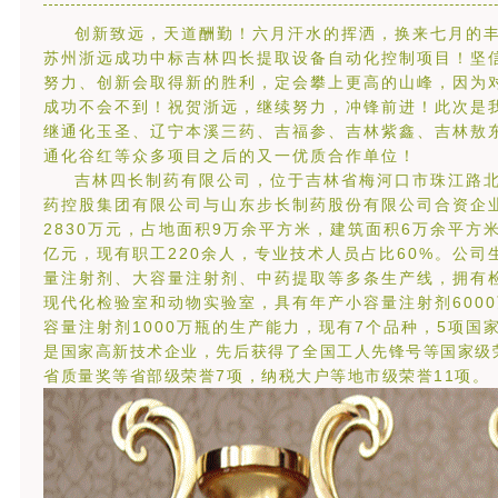
创新致远，天道酬勤！六月汗水的挥洒，换来七月的
苏州浙远成功中标吉林四长提取设备自动化控制项目！坚
努力、创新会取得新的胜利，定会攀上更高的山峰，因为
成功不会不到！祝贺浙远，继续努力，冲锋前进！此次是
继
通化玉圣、
辽宁本溪三药、吉福参、
吉林紫鑫、
吉林敖
通化谷红
等众多项目之后的又一优质合作单位！
吉林四长制药有限公司，位于吉林省梅河口市珠江路
药控股集团有限公司与山东步长制药股份有限公司合资企
2830万元，占地面积9万余平方米，建筑面积6万余平方
亿元，现有职工220余人，专业技术人员占比60%。公司
量注射剂、大容量注射剂、中药提取等多条生产线，拥有
现代化检验室和动物实验室，具有年产小容量注射剂600
容量注射剂1000万瓶的生产能力，现有7个品种，5项国
是国家高新技术企业，先后获得了全国工人先锋号等国家级
省质量奖等省部级荣誉7项，纳税大户等地市级荣誉11项。